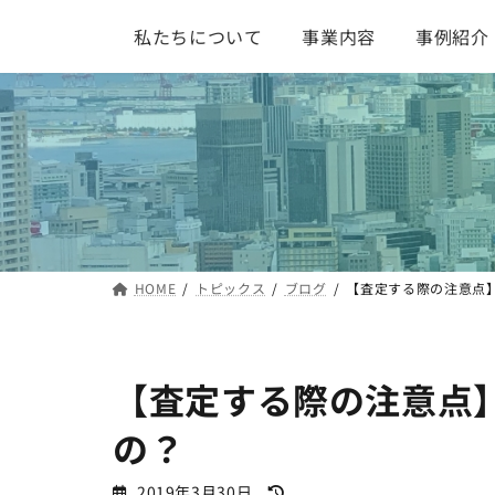
コ
ナ
私たちについて
事業内容
事例紹介
ン
ビ
テ
ゲ
ン
ー
ツ
シ
へ
ョ
ス
ン
キ
に
ッ
移
プ
動
HOME
トピックス
ブログ
【査定する際の注意点
【査定する際の注意点
の？
最
2019年3月30日