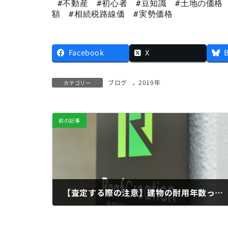
 #不動産　#初心者　#豆知識　#土地の価格　#四価　#土地　#建物　#公示地価　#固定資産税評価
額　#相続税路線価　#実勢価格 
Facebook
X
ブログ
、
2019年
カテゴリー
前の記事
【査定する際の注意】建物の耐用年数って何？
2019年3月11日