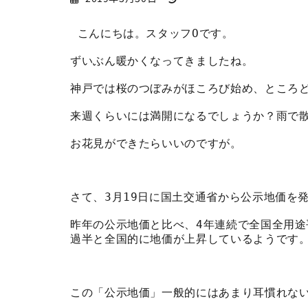
終
更
 こんにちは。スタッフOです。
新
日
ずいぶん暖かくなってきましたね。
時
:
神戸では桜のつぼみがほころび始め、ところ
来週くらいには満開になるでしょうか？雨で
お花見ができたらいいのですが。
さて、3月19日に国土交通省から公示地価を
昨年の公示地価と比べ、4年連続で全国全用
過半と全国的に地価が上昇しているようです
この「公示地価」一般的にはあまり耳慣れな